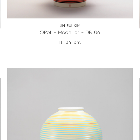
JIN EUI KIM
OPot – Moon jar – DB 06
H: 34 cm