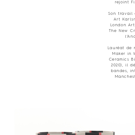
rejoint 
Son travail
Art Karls
London Art
The New Cra
l’An
Lauréat de 
Maker in 
Ceramics Bi
2020), il 
bandes, in
Manchest