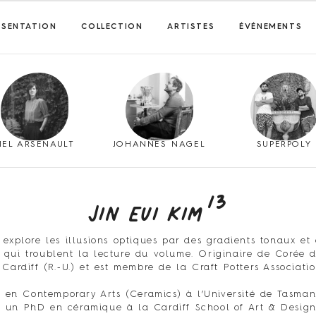
ÉSENTATION
COLLECTION
ARTISTES
ÉVÉNEMENTS
MEL ARSENAULT
JOHANNES NAGEL
SUPERPOLY
13
Jin Eui Kim
 explore les illusions optiques par des gradients tonaux e
s qui troublent la lecture du volume. Originaire de Corée du
 Cardiff (R.-U.) et est membre de la Craft Potters Associatio
 en Contemporary Arts (Ceramics) à l’Université de Tasmanie
 un PhD en céramique à la Cardiff School of Art & Design. 