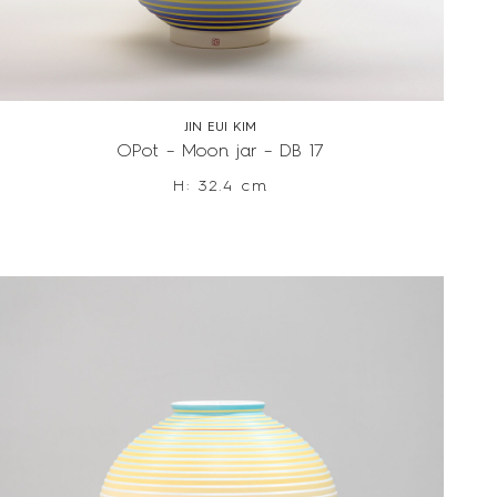
JIN EUI KIM
OPot – Moon jar – DB 17
H: 32.4 cm