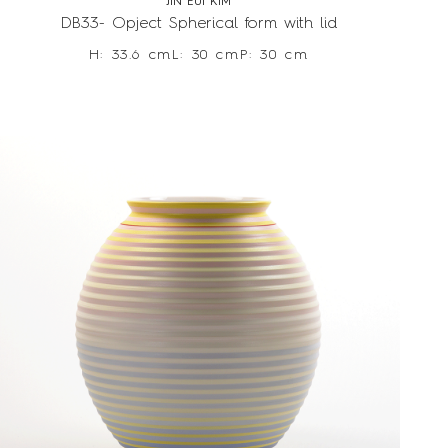
JIN EUI KIM
DB33- Opject Spherical form with lid
H: 33.6 cm
L: 30 cm
P: 30 cm