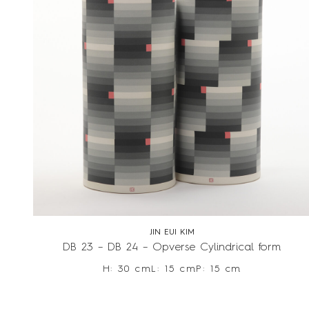
JIN EUI KIM
DB 23 – DB 24 – Opverse Cylindrical form
H: 30 cm
L: 15 cm
P: 15 cm