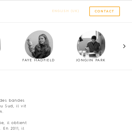
ENGLISH (UK)
CONTACT
FAYE HADFIELD
JONGJIN PARK
t des bandes
 Sud, il vit
n.
, il obtient
En 2011, il