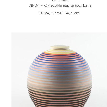
JIN EUI KIM
DB-04 – OPject-Hemispherical form
H: 24,2 cm
L: 34,7 cm