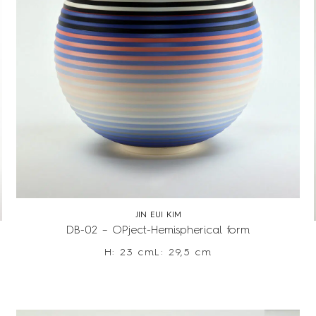
JIN EUI KIM
DB-02 – OPject-Hemispherical form
H: 23 cm
L: 29,5 cm