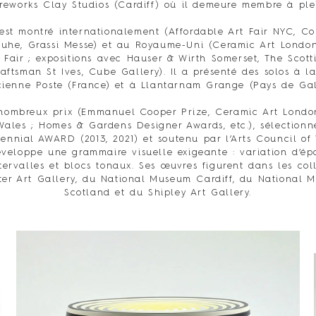
Fireworks Clay Studios (Cardiff) où il demeure membre à ple
 est montré internationalement (Affordable Art Fair NYC, Co
ruhe, Grassi Messe) et au Royaume-Uni (Ceramic Art London
 Fair ; expositions avec Hauser & Wirth Somerset, The Scotti
ftsman St Ives, Cube Gallery). Il a présenté des solos à l
cienne Poste (France) et à Llantarnam Grange (Pays de Gal
nombreux prix (Emmanuel Cooper Prize, Ceramic Art London
Wales ; Homes & Gardens Designer Awards, etc.), sélectionné
ennial AWARD (2013, 2021) et soutenu par l’Arts Council of 
développe une grammaire visuelle exigeante : variation d’ép
tervalles et blocs tonaux. Ses œuvres figurent dans les col
er Art Gallery, du National Museum Cardiff, du National 
Scotland et du Shipley Art Gallery.