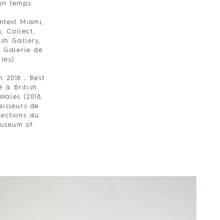
in temps.
ntext Miami,
, Collect,
sh Gallery,
a Galerie de
les).
 2018 ; Best
 à British
Wales (2018,
aisseurs de
lections du
Museum of