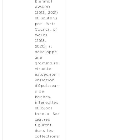
Biennial
AWARD
(2013, 2021)
et soutenu
par l’Arts
Council of
Wales
(2018,
2020), il
développe
une
grammaire
visuelle
exigeante :
variation
d’épaisseur
s de
bandes,
intervalles
et blocs
tonaux. Ses
œuvres
figurent
dans les
collections