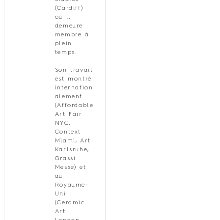
(Cardiff)
où il
demeure
membre à
plein
temps.
Son travail
est montré
internation
alement
(Affordable
Art Fair
NYC,
Context
Miami, Art
Karlsruhe,
Grassi
Messe) et
au
Royaume-
Uni
(Ceramic
Art