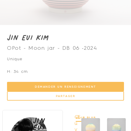
Jin Eui Kim
OPot - Moon jar - DB 06 •
2024
Unique
H: 34 cm
DEMANDER UN RENSEIGNEMENT
PARTAGER
Jin
Œ
VOIR PLUS
Eui
u
v