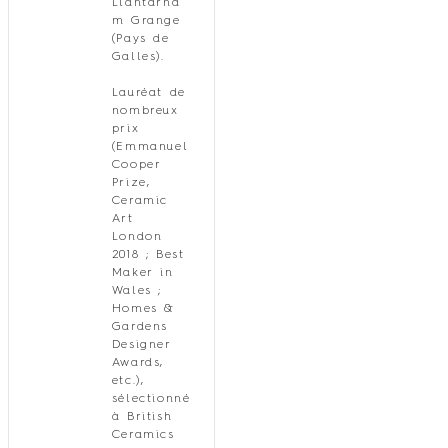
Llantarna
m Grange
(Pays de
Galles).
Lauréat de
nombreux
prix
(Emmanuel
Cooper
Prize,
Ceramic
Art
London
2018 ; Best
Maker in
Wales ;
Homes &
Gardens
Designer
Awards,
etc.),
sélectionné
à British
Ceramics