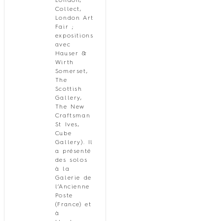
London,
Collect,
London Art
Fair ;
expositions
avec
Hauser &
Wirth
Somerset,
The
Scottish
Gallery,
The New
Craftsman
St Ives,
Cube
Gallery). Il
a présenté
des solos
à la
Galerie de
l’Ancienne
Poste
(France) et
à