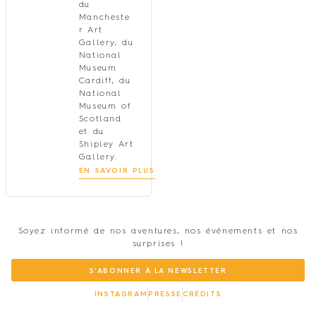
du
Mancheste
r Art
Gallery, du
National
Museum
Cardiff, du
National
Museum of
Scotland
et du
Shipley Art
Gallery.
EN SAVOIR PLUS
Soyez informé de nos aventures, nos événements et nos
surprises !
S'ABONNER À LA NEWSLETTER
INSTAGRAM
PRESSE
CRÉDITS