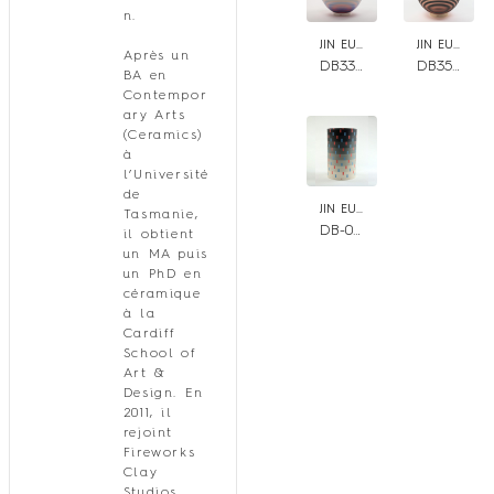
n.
JIN EUI KIM
JIN EUI KIM
Après un
DB33- Opject Spherical form with lid
DB35 – Opject-Spherical form lid
BA en
Contempor
ary Arts
(Ceramics)
à
l’Université
de
JIN EUI KIM
Tasmanie,
DB-08 – OPverse-Cylindrical form with Blocks
il obtient
un MA puis
un PhD en
céramique
à la
Cardiff
School of
Art &
Design. En
2011, il
rejoint
Fireworks
Clay
Studios