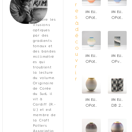
Kim
r
Jin Eui
e
JIN EUI KIM
JIN EUI KIM
Kim
s
OPot-Virtual Curve 3
OPot-Virtual Curve 2
explore les
à
illusions
d
optiques
é
par des
gradients
c
tonaux et
o
des bandes
u
JIN EUI KIM
JIN EUI KIM
millimétré
v
OPot-Virtual Curve 1
OPverse Cylindrical form with Blocks
es qui
r
troublent
i
la lecture
du volume.
r
Originaire
de Corée
du Sud, il
vit à
JIN EUI KIM
JIN EUI KIM
Cardiff (R.-
OPot – Moon jar – DB 17
DB 23 – DB 24 – Opverse Cylindrical form
U.) et est
membre de
la Craft
Potters
Associatio