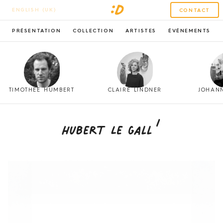
ENGLISH (UK)
CONTACT
PRÉSENTATION
COLLECTION
ARTISTES
ÉVÉNEMENTS
TIMOTHÉE HUMBERT
CLAIRE LINDNER
JOHAN
1
Hubert Le Gall