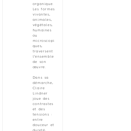
organique.
Les formes
vivantes,
animales,
végétales,
humaines
ou
microscopi
ques,
traversent
l’ensemble
de son
œuvre.
Dans sa
démarche,
Claire
Lindner
joue des
contrastes
et des
tensions :
entre
douceur et
dureté,