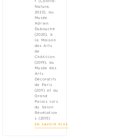
r (Contre-
Nature,
2022), au
Musée
Adrien
Dubouché
(2020), à
la Maison
des Arts
de
Châtillon
(2019), au
Musée des
Arts
Décoratifs
de Paris
(2011) et au
Grand
Palais lors
du Salon
Révélation
s (2015).
EN SAVOIR PLUS