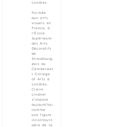
Londres.
Formée
aux arts
visuels en
France, à
l’École
Supérieure
des Arts
Décoratifs
de
Strasbourg,
puis au
Camberwel
l College
of Arts à
Londres,
Claire
Lindner
s’impose
aujourd’hui
comme
une figure
incontourn
able de la