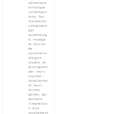
céramique
artistique
contempor
aine. Ses
sculptures,
composées
par
assemblag
e, nouage
et torsion
de
colombins
d’argile
souple, se
distinguent
par leurs
courbes
ondulantes
et leurs
teintes
pastel, qui
donnent
l’impressio
n d’un
mouvement