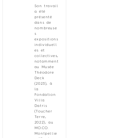
Son travail
a été
présenté
dans de
nombreuse
s
expositions
individuell
es et
collectives,
notamment
au Musée
Théodore
Deck
(2023), à
la
Fondation
Villa
Datris
(Toucher
Terre,
2022), au
MO.CO.
Montpellie