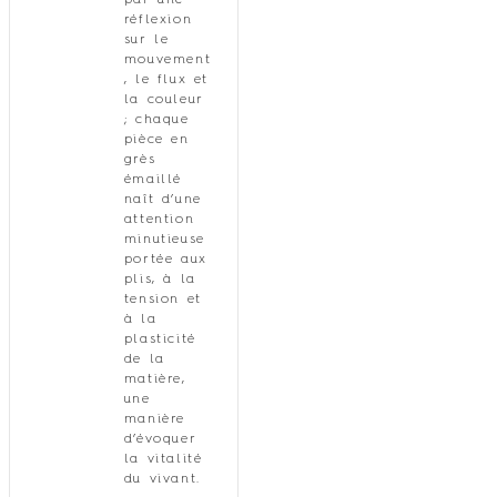
par une
réflexion
sur le
mouvement
, le flux et
la couleur
; chaque
pièce en
grès
émaillé
naît d’une
attention
minutieuse
portée aux
plis, à la
tension et
à la
plasticité
de la
matière,
une
manière
d’évoquer
la vitalité
du vivant.