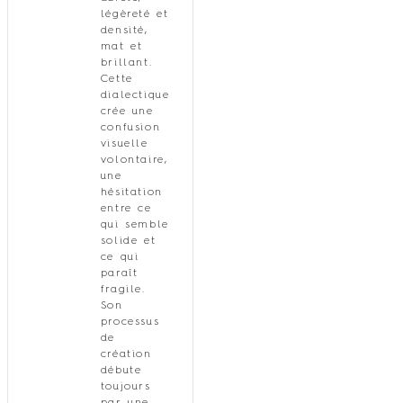
légèreté et
densité,
mat et
brillant.
Cette
dialectique
crée une
confusion
visuelle
volontaire,
une
hésitation
entre ce
qui semble
solide et
ce qui
paraît
fragile.
Son
processus
de
création
débute
toujours