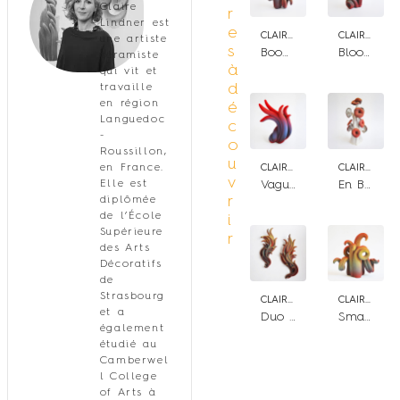
Claire
r
Lindner est
e
CLAIRE LINDNER
CLAIRE LINDNER
une artiste
s
Booming bloom n.3
Blooming Bloom n.2
céramiste
à
qui vit et
d
travaille
en région
é
Languedoc
c
-
o
Roussillon,
u
en France.
CLAIRE LINDNER
CLAIRE LINDNER
v
Elle est
Vague de chaleur
En Bouquet
r
diplômée
de l’École
i
Supérieure
r
des Arts
Décoratifs
de
Strasbourg
CLAIRE LINDNER
CLAIRE LINDNER
et a
Duo Flame Flower
Small Bloom n°2
également
étudié au
Camberwel
l College
of Arts à