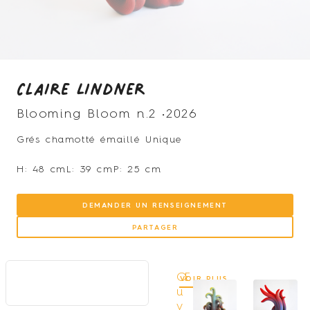
Claire Lindner
Blooming Bloom n.2 •
2026
Grés chamotté émaillé Unique
H: 48 cm
L: 39 cm
P: 25 cm
DEMANDER UN RENSEIGNEMENT
PARTAGER
Œ
VOIR PLUS
u
v