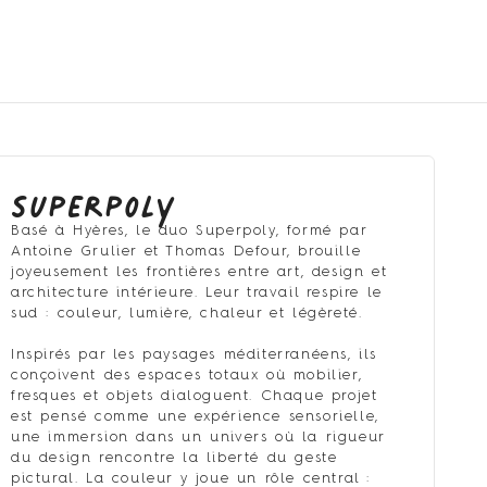
Superpoly
Basé à Hyères, le duo Superpoly, formé par
Antoine Grulier et Thomas Defour, brouille
joyeusement les frontières entre art, design et
architecture intérieure. Leur travail respire le
sud : couleur, lumière, chaleur et légèreté.
Inspirés par les paysages méditerranéens, ils
conçoivent des espaces totaux où mobilier,
fresques et objets dialoguent. Chaque projet
est pensé comme une expérience sensorielle,
une immersion dans un univers où la rigueur
du design rencontre la liberté du geste
pictural. La couleur y joue un rôle central :