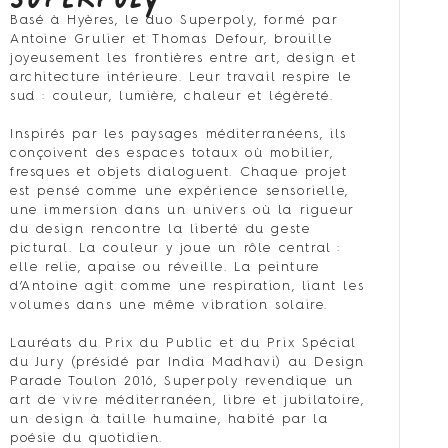
Basé à Hyères, le duo Superpoly, formé par
Antoine Grulier et Thomas Defour, brouille
joyeusement les frontières entre art, design et
architecture intérieure. Leur travail respire le
sud : couleur, lumière, chaleur et légèreté.
Inspirés par les paysages méditerranéens, ils
conçoivent des espaces totaux où mobilier,
fresques et objets dialoguent. Chaque projet
est pensé comme une expérience sensorielle,
une immersion dans un univers où la rigueur
du design rencontre la liberté du geste
pictural. La couleur y joue un rôle central :
elle relie, apaise ou réveille. La peinture
d’Antoine agit comme une respiration, liant les
volumes dans une même vibration solaire.
Lauréats du Prix du Public et du Prix Spécial
du Jury (présidé par India Madhavi) au Design
Parade Toulon 2016, Superpoly revendique un
art de vivre méditerranéen, libre et jubilatoire,
un design à taille humaine, habité par la
poésie du quotidien.