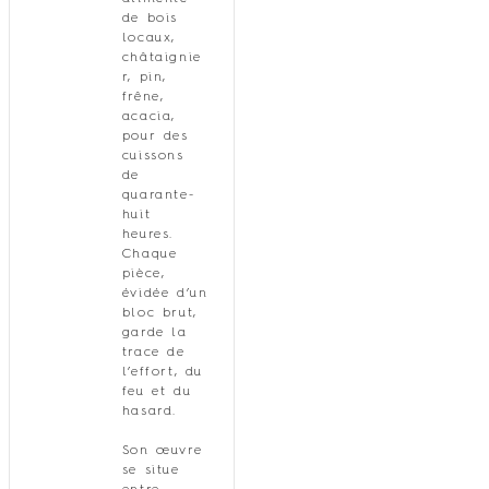
de bois
locaux,
châtaignie
r, pin,
frêne,
acacia,
pour des
cuissons
de
quarante-
huit
heures.
Chaque
pièce,
évidée d’un
bloc brut,
garde la
trace de
l’effort, du
feu et du
hasard.
Son œuvre
se situe