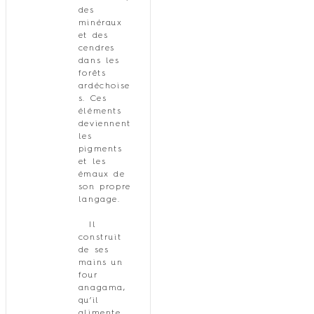
des
minéraux
et des
cendres
dans les
forêts
ardéchoise
s. Ces
éléments
deviennent
les
pigments
et les
émaux de
son propre
langage.
Il
construit
de ses
mains un
four
anagama,
qu’il
alimente