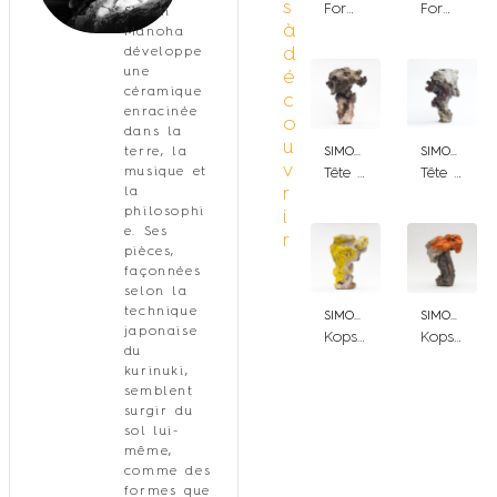
s
Forme de Vie 2
Forme de Vie 1
Simon
à
Manoha
d
développe
une
é
céramique
c
enracinée
o
dans la
u
terre, la
SIMON MANOHA
SIMON MANOHA
v
musique et
Tête 30
Tête 25
r
la
philosophi
i
e. Ses
r
pièces,
façonnées
selon la
technique
SIMON MANOHA
SIMON MANOHA
japonaise
Kopschmerzen 31
Kopschmerzen 35
du
kurinuki,
semblent
surgir du
sol lui-
même,
comme des
formes que