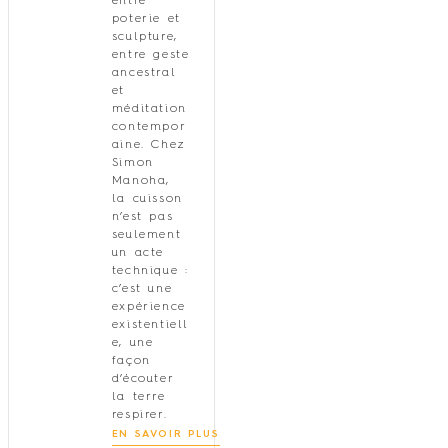
entre
poterie et
sculpture,
entre geste
ancestral
et
méditation
contempor
aine. Chez
Simon
Manoha,
la cuisson
n’est pas
seulement
un acte
technique :
c’est une
expérience
existentiell
e, une
façon
d’écouter
la terre
respirer.
EN SAVOIR PLUS