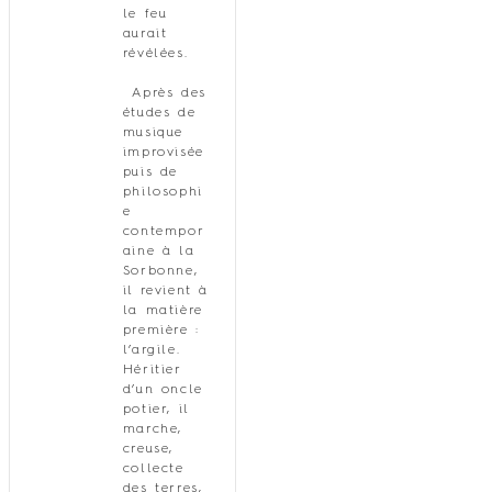
le feu
aurait
révélées.
Après des
études de
musique
improvisée
puis de
philosophi
e
contempor
aine à la
Sorbonne,
il revient à
la matière
première :
l’argile.
Héritier
d’un oncle
potier, il
marche,
creuse,
collecte
des terres,