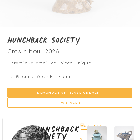
Hunchback Society
Gros hibou •
2026
Céramique émaillée, pièce unique
H: 39 cm
L: 16 cm
P: 17 cm
DEMANDER UN RENSEIGNEMENT
PARTAGER
Hunchback
Œ
VOIR PLUS
Society
u
v