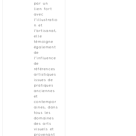
par un
lien fort
avec
l’illustratio
n et
l’artisanat,
elle
témoigne
également
de
l’influence
de
références
artistiques
issues de
pratiques
anciennes
et
contempor
aines, dans
tous les
domaines
des arts
visuels et
provenant