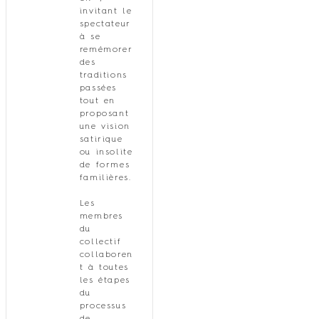
invitant le
spectateur
à se
remémorer
des
traditions
passées
tout en
proposant
une vision
satirique
ou insolite
de formes
familières.
Les
membres
du
collectif
collaboren
t à toutes
les étapes
du
processus