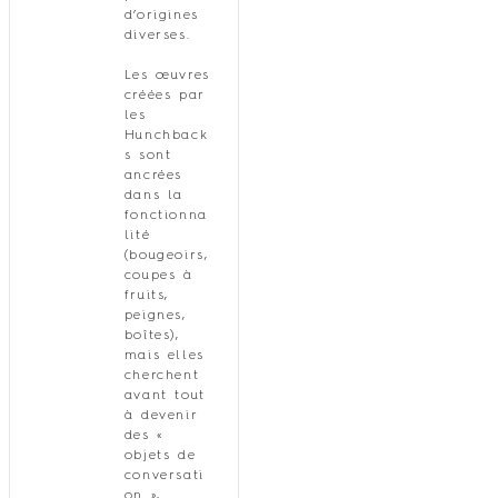
d’origines
diverses.
Les œuvres
créées par
les
Hunchback
s sont
ancrées
dans la
fonctionna
lité
(bougeoirs,
coupes à
fruits,
peignes,
boîtes),
mais elles
cherchent
avant tout
à devenir
des «
objets de
conversati
on »,