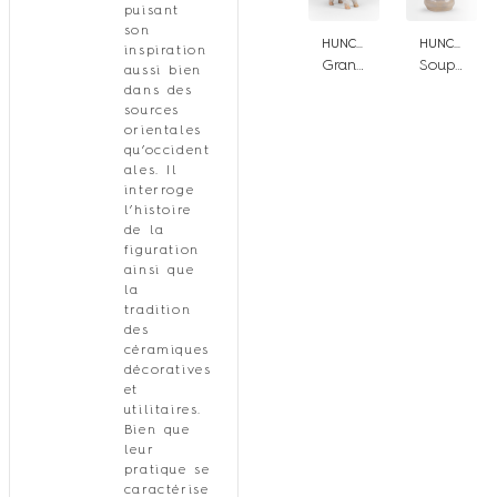
puisant
son
HUNCHBACK SOCIETY
HUNCHBACK SOCIETY
inspiration
Grand Hérisson
Soupière grand sanglier et pangolin
aussi bien
dans des
sources
orientales
qu’occident
ales. Il
interroge
l’histoire
de la
figuration
ainsi que
la
tradition
des
céramiques
décoratives
et
utilitaires.
Bien que
leur
pratique se
caractérise