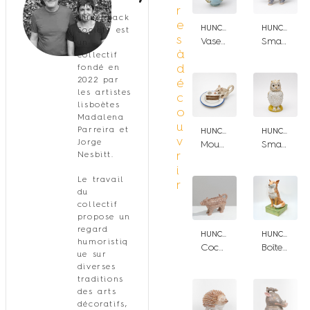
The
r
Hunchback
e
HUNCHBACK SOCIETY
HUNCHBACK SOCIETY
Society est
s
Vase with couple of frogs
Small hof tureen
un
à
collectif
d
fondé en
2022 par
é
les artistes
c
lisboètes
o
Madalena
u
Parreira et
HUNCHBACK SOCIETY
HUNCHBACK SOCIETY
v
Jorge
Mouse and cake candleholder
Small owl bottle
r
Nesbitt.
i
Le travail
r
du
collectif
propose un
regard
HUNCHBACK SOCIETY
HUNCHBACK SOCIETY
humoristiq
Cochon Sauvage
Boîte renard
ue sur
diverses
traditions
des arts
décoratifs,