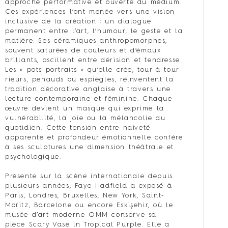
approche performative et ouverte du médium.
Ces expériences l’ont menée vers une vision
inclusive de la création : un dialogue
permanent entre l’art, l’humour, le geste et la
matière. Ses céramiques anthropomorphes,
souvent saturées de couleurs et d’émaux
brillants, oscillent entre dérision et tendresse.
Les « pots-portraits » qu’elle crée, tour à tour
rieurs, penauds ou espiègles, réinventent la
tradition décorative anglaise à travers une
lecture contemporaine et féminine. Chaque
œuvre devient un masque qui exprime la
vulnérabilité, la joie ou la mélancolie du
quotidien. Cette tension entre naïveté
apparente et profondeur émotionnelle confère
à ses sculptures une dimension théâtrale et
psychologique.
Présente sur la scène internationale depuis
plusieurs années, Faye Hadfield a exposé à
Paris, Londres, Bruxelles, New York, Saint-
Moritz, Barcelone ou encore Eskişehir, où le
musée d’art moderne OMM conserve sa
pièce Scary Vase in Tropical Purple. Elle a