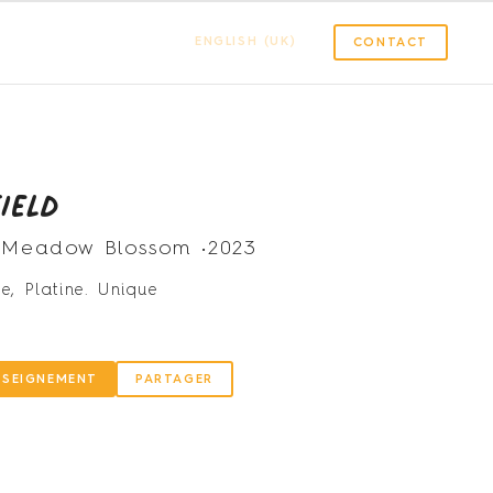
ENGLISH (UK)
CONTACT
ield
n Meadow Blossom •
2023
e, Platine. Unique
m
NSEIGNEMENT
PARTAGER