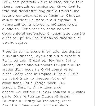
Les « pots-portraits » qu’elle crée, tour à tour
rieurs, penauds ou espiègles, réinventent la
tradition décorative anglaise à travers une
lecture contemporaine et féminine. Chaque
œuvre devient un masque qui exprime la
vulnérabilité, la joie ou la mélancolie du
quotidien. Cette tension entre naïveté
apparente et profondeur émotionnelle confère
à ses sculptures une dimension théâtrale et
psychologique.
Présente sur la scène internationale depuis
plusieurs années, Faye Hadfield a exposé à
Paris, Londres, Bruxelles, New York, Saint-
Moritz, Barcelone ou encore Eskişehir, où le
musée d’art moderne OMM conserve sa
pièce Scary Vase in Tropical Purple. Elle a
participé à de nombreuses foires et
expositions, Paris Design Week, PAD
London, Ceramic Art Andenne ou
encore Collectible Brussels, souvent aux côtés
de la Galerie Florian Daguet-Bresson.
Lauréate du Harry Walker Young Artist
Award et d’une mention honorable à