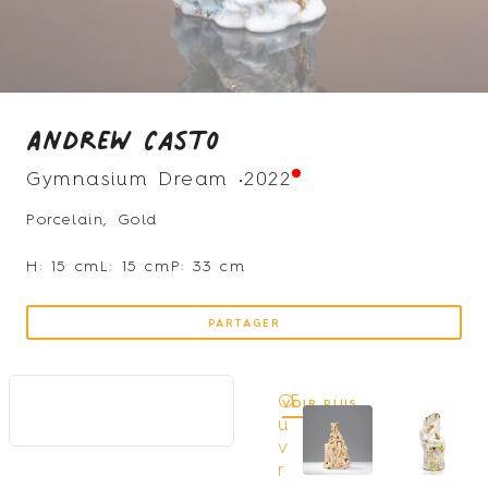
Andrew Casto
Gymnasium Dream •
2022
Porcelain, Gold
H: 15 cm
L: 15 cm
P: 33 cm
PARTAGER
Œ
VOIR PLUS
u
v
r