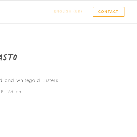
ENGLISH (UK)
CONTACT
asto
ld and whitegold lusters
m
P: 23 cm