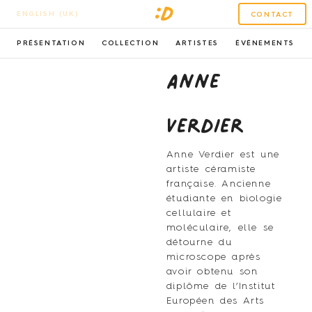
ENGLISH (UK)
CONTACT
PRÉSENTATION
COLLECTION
ARTISTES
ÉVÉNEMENTS
Anne
Verdier
Anne Verdier est une
artiste céramiste
française. Ancienne
étudiante en biologie
cellulaire et
moléculaire, elle se
détourne du
microscope après
avoir obtenu son
diplôme de l’Institut
Européen des Arts