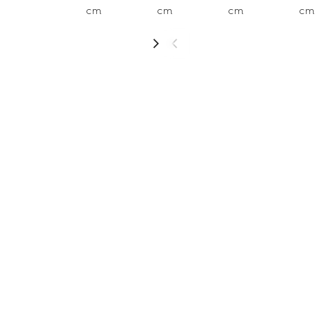
cm
cm
cm
c