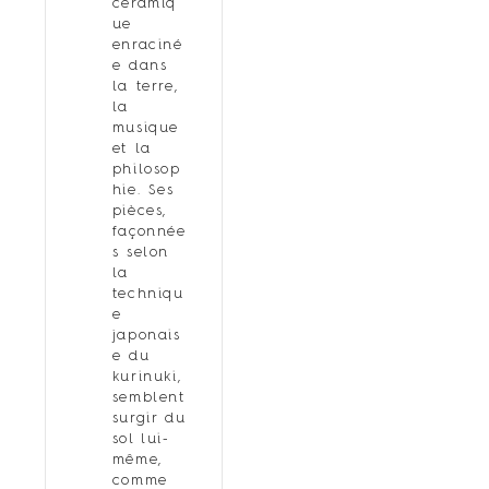
céramiq
ue
enraciné
e dans
la terre,
la
musique
et la
philosop
hie. Ses
pièces,
façonnée
s selon
la
techniqu
e
japonais
e du
kurinuki,
semblent
surgir du
sol lui-
même,
comme