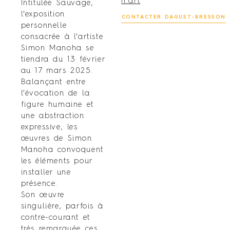
n.art
Intitulée Sauvage,
m
l'exposition
CONTACTER DAGUET-BRESSON
personnelle
consacrée à l'artiste
Simon Manoha se
tiendra du 13 février
au 17 mars 2025.
Balançant entre
l’évocation de la
figure humaine et
une abstraction
expressive, les
œuvres de Simon
Manoha convoquent
les éléments pour
installer une
présence.
Son œuvre
singulière, parfois à
contre-courant et
très remarquée ces