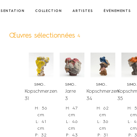
ÉSENTATION
COLLECTION
ARTISTES
ÉVÉNEMENTS
Œuvres sélectionnées
4
SIMON MANOHA
SIMON MANOHA
SIMON MANOHA
SIMON
Kopschmerzen
Jarre
Kopschmerzen
Kopschm
31
3
34
35
H: 56
H: 47
H: 62
H: 
cm
cm
cm
c
L: 41
L: 46
L: 36
L: 
cm
cm
cm
c
P: 32
P: 43
P: 31
P: 3