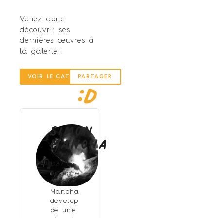
Venez donc
découvrir ses
dernières œuvres à
la galerie !
VOIR LE CATALOGUE
PARTAGER
Simon
Manoha
Né en
1987 en
Ardèche,
Simon
Manoha
dévelop
pe une