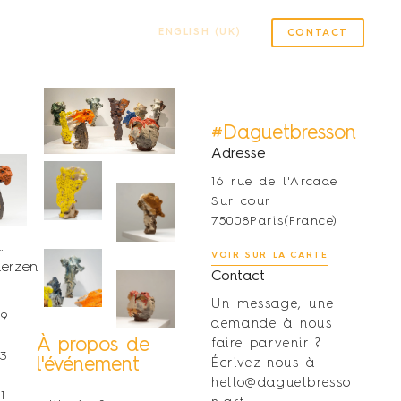
ENGLISH (UK)
CONTACT
#Daguetbresson
Adresse
16 rue de l'Arcade
Sur cour
75008
Paris
(France)
 MANOHA
VOIR SUR LA CARTE
erzen
Contact
Un message, une
59
demande à nous
m
À propos de
faire parvenir ?
43
l'événement
Écrivez-nous à
m
hello@daguetbresso
1