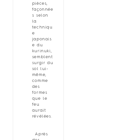
pièces,
façonnée
s selon
la
techniqu
e
japonais
e du
kurinuki,
semblent
surgir du
sol lui-
même,
comme
des
formes
que le
feu
aurait
révélées.
Après