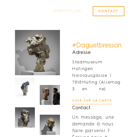
ENGLISH (UK)
CONTACT
#Daguetbresson
Adresse
Stadmuseum
Hüfingen
Nikolausgässle 1
7818
Hüfing
(Allemag
3
en
ne)
VOIR SUR LA CARTE
Contact
Un message, une
demande à nous
faire parvenir ?