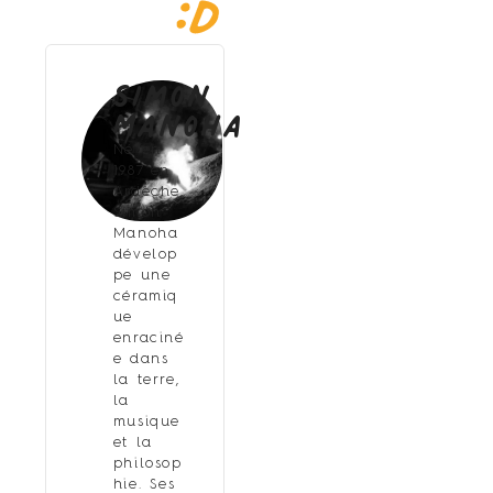
Simon
Manoha
Né en
1987 en
Ardèche,
Simon
Manoha
dévelop
pe une
céramiq
ue
enraciné
e dans
la terre,
la
musique
et la
philosop
hie. Ses