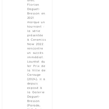
avec
Florian
Daguet-
Bresson en
2021
marque un
tournant :
la série
présentée
à Ceramics
Now 2022
rencontre
un succès
immédiat.
Lauréat du
1er Prix de
la Ville de
Carouge
(2024), il a
depuis
exposé à
la Galerie
Daguet-
Bresson
(Parade,