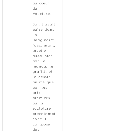
au cœur
du
Vaucluse.
Son travail
puise dans
un
imaginaire
foisonnant,
inspiré
aussi bien
par le
manga, le
graffiti et
le dessin
animé que
par les
arts
premiers
ou la
sculpture
précolombi
enne. Il
compose
des