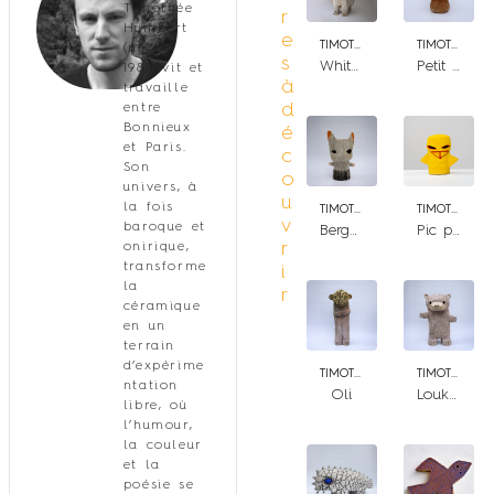
Timothée
r
Humbert
e
TIMOTHÉE HUMBERT
TIMOTHÉE HUMBERT
(né en
s
White owl
Petit Sorcier
1981) vit et
à
travaille
d
entre
Bonnieux
é
et Paris.
c
Son
o
univers, à
u
la fois
TIMOTHÉE HUMBERT
TIMOTHÉE HUMBERT
v
baroque et
Bergamotte
Pic pic
r
onirique,
transforme
i
la
r
céramique
en un
terrain
d’expérime
TIMOTHÉE HUMBERT
TIMOTHÉE HUMBERT
ntation
Oli
Loukoum
libre, où
l’humour,
la couleur
et la
poésie se