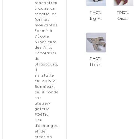
rencontren
t dans un
TIMOTHÉE HUMBERT
TIMOTHÉE HUMBERT
théâtre de
Big Foot
Oiseau volant n°2
formes
mouvantes.
Formé à
l’École
Supérieure
des Arts
Décoratifs
de
TIMOTHÉE HUMBERT
L’oiseau volant n°1
Strasbourg,
il
s’installe
en 2005 à
Bonnieux,
où il fonde
son
atelier-
galerie
POéTic,
lieu
d’échanges
et de
création