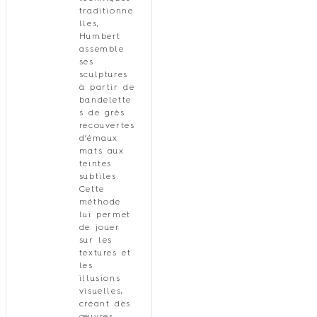
traditionne
lles,
Humbert
assemble
ses
sculptures
à partir de
bandelette
s de grès
recouvertes
d’émaux
mats aux
teintes
subtiles.
Cette
méthode
lui permet
de jouer
sur les
textures et
les
illusions
visuelles,
créant des