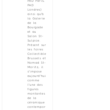
PAD Paris,
PAD
Londres)
ainsi qu’à
la Galerie
de la
Bourgade
et au
Salon St-
Sulpice.
Présent sur
les foires
Collectible
Brussels et
Nomad St-
Moritz, il
s’impose
aujourd’hui
comme
l’une des
figures
montantes
de la
céramique
contempor