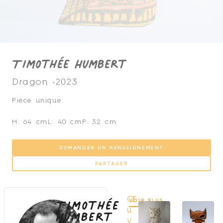
Timothée Humbert
Dragon •
2023
Pièce unique
H: 64 cm
L: 40 cm
P: 32 cm
DEMANDER UN RENSEIGNEMENT
PARTAGER
Timothée
Œ
VOIR PLUS
Humbert
u
v