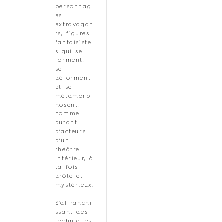
personnag
es
extravagan
ts, figures
fantaisiste
s qui se
forment,
se
déforment
et se
métamorp
hosent,
comme
autant
d’acteurs
d’un
théâtre
intérieur, à
la fois
drôle et
mystérieux.
S’affranchi
ssant des
techniques