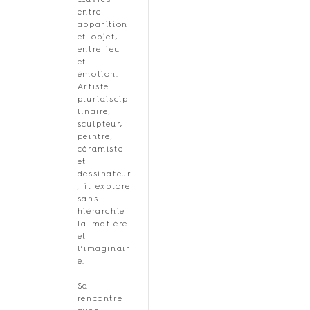
œuvres
entre
apparition
et objet,
entre jeu
et
émotion.
Artiste
pluridiscip
linaire,
sculpteur,
peintre,
céramiste
et
dessinateur
, il explore
sans
hiérarchie
la matière
et
l’imaginair
e.
Sa
rencontre