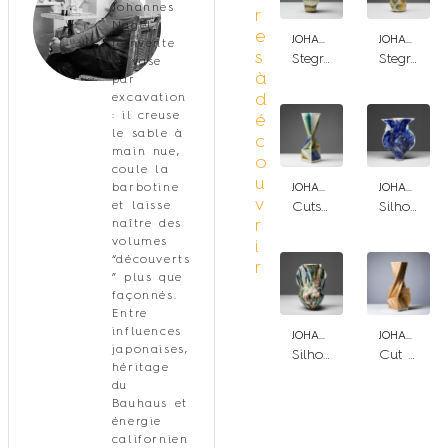
Johannes
r
Nagel
e
JOHANNES NAGEL
JOHANNES NAGEL
réinvente
s
Stegreif # 152
Stegreif # 151/ dots
le vase
à
par
d
excavation
: il creuse
é
le sable à
c
main nue,
o
coule la
u
barbotine
JOHANNES NAGEL
JOHANNES NAGEL
v
et laisse
Cuts #98
Silhouette #78
r
naître des
volumes
i
“découverts
r
” plus que
façonnés.
Entre
influences
JOHANNES NAGEL
JOHANNES NAGEL
japonaises,
Silhouette #89
Cut #120 (gold)
héritage
du
Bauhaus et
énergie
californien