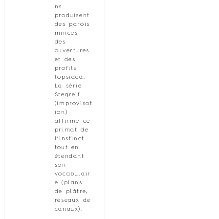
ns
produisent
des parois
minces,
des
ouvertures
et des
profils
lopsided.
La série
Stegreif
(improvisat
ion)
affirme ce
primat de
l’instinct
tout en
étendant
son
vocabulair
e (plans
de plâtre,
réseaux de
canaux).