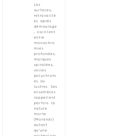
Les
surfaces,
retravaillé
es après
démoulage
, oscillent
entre
monochro
mies
profondes,
marques
spiralées,
voiles
polychrom
es ou
lustres. Ses
ensembles
rappellent
parfois la
nature
morte
(Morandi)
autant
qu’une