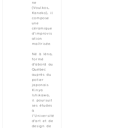
ne
(Voulkos,
Kaneko), il
compose
une
céramique
d’improvis
ation
maîtrisée.
Né à Iéna,
formé
d’abord au
Québec
auprès du
potier
japonais
Kinya
Ishikawa,
il poursuit
ses études
à
l’Université
d’art et de
design de