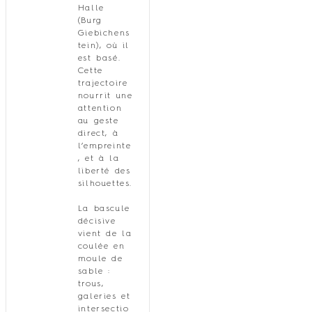
Halle
(Burg
Giebichens
tein), où il
est basé.
Cette
trajectoire
nourrit une
attention
au geste
direct, à
l’empreinte
, et à la
liberté des
silhouettes.
La bascule
décisive
vient de la
coulée en
moule de
sable :
trous,
galeries et
intersectio