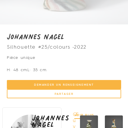
Johannes Nagel
Silhouette #25/colours •
2022
Pièce unique
H: 48 cm
L: 35 cm
DEMANDER UN RENSEIGNEMENT
PARTAGER
Johannes
Œ
VOIR PLUS
Nagel
u
v