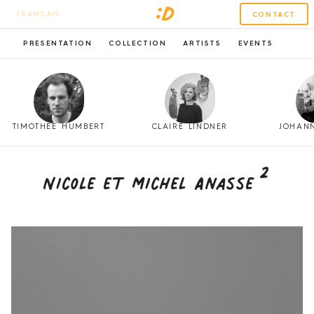
FRANÇAIS
CONTACT
PRESENTATION
COLLECTION
ARTISTS
EVENTS
TIMOTHÉE HUMBERT
CLAIRE LINDNER
JOHAN
2
Nicole et Michel Anasse